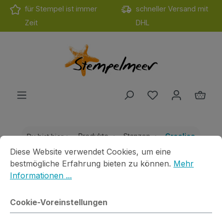
für Stempel ist immer
schneller Versand mit
Zum Hauptinhalt springen
Zeit
DHL
Du hast 0 Produ
Ware
Produkte
Stanzen
Crealies
Du bist hier
Cookie-Voreinstellungen
Diese Website verwendet Cookies, um eine bestmögliche E
Diese Website verwendet Cookies, um eine
Stanze Nesting XXL
bestmögliche Erfahrung bieten zu können.
Mehr
Rechtecke Löcher
Informationen ...
Cookie-Voreinstellungen