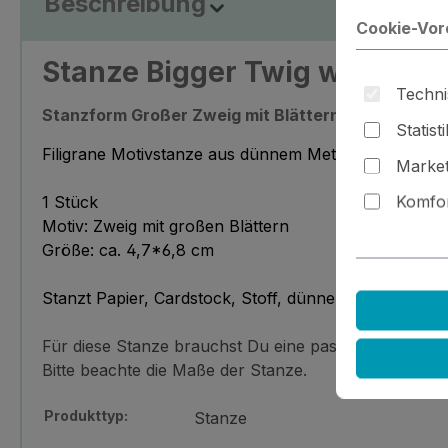
Beschreibung
Cookie-Vor
Stanze Bigger Twig with Leaf
Techni
Stanzform Großer Zweig mit Blättern
Statist
Filigrane Motivstanze aus dünnem Metall
Market
Komfor
1 Stück
Motiv: Zweig mit großen Blättern
Größe: ca. 4,7*6,8 cm
Stanzt Papier, Cardstock, Stoff, dünnen Filz, Schrum
Für diese Stanze brauchst Du eine passende Stanzmas
Bitte beachte die Maße der Stanze.
Produkttyp:
Stanze