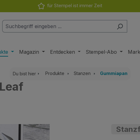
für Stempel ist immer Zeit
ukte
Magazin
Entdecken
Stempel-Abo
Mar
Produkte
Stanzen
Gummiapan
Du bist hier
 Leaf
Stanzf