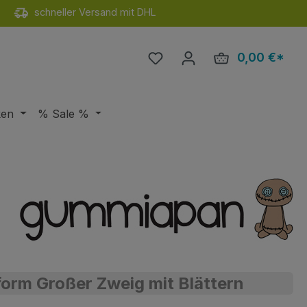
schneller Versand mit DHL
Du hast 0 Produkte auf de
0,00 €*
Ware
ken
% Sale %
orm Großer Zweig mit Blättern