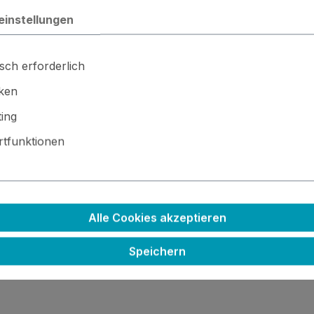
einstellungen
sch erforderlich
iken
ing
tfunktionen
pffolie
Alle Cookies akzeptieren
chine (separat erhältlich).
Speichern