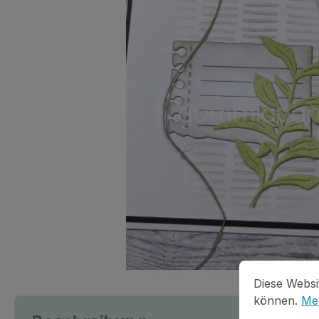
Cookie-Vorein
Diese Website
Diese Websi
können.
Meh