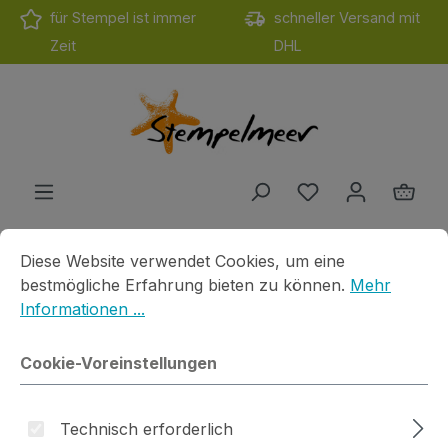
für Stempel ist immer
schneller Versand mit
Zum Hauptinhalt springen
Zeit
DHL
Du hast 0 Produ
Ware
Cookie-Voreinstellungen
Diese Website verwendet Cookies, um eine bestmögliche E
Diese Website verwendet Cookies, um eine
Produkte
Stanzen
Gummiapan
Du bist hier
bestmögliche Erfahrung bieten zu können.
Mehr
Informationen ...
Stanze Masquerade Masks
Cookie-Voreinstellungen
Technisch erforderlich