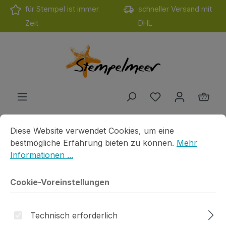
für Stempel ist immer
schneller Versand mit
Zum Hauptinhalt springen
Zeit
DHL
Du hast 0 Produ
Ware
Cookie-Voreinstellungen
Diese Website verwendet Cookies, um eine bestmögliche E
Diese Website verwendet Cookies, um eine
Produkte
Stanzen
Gummiapan
Du bist hier
bestmögliche Erfahrung bieten zu können.
Mehr
Informationen ...
Stanze Old Flower Tag
Cookie-Voreinstellungen
Technisch erforderlich