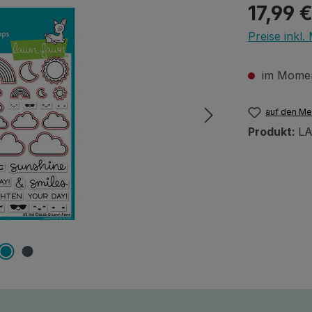
Regulärer Pr
17,99 
Preise inkl
im Moment
auf den Me
Produkt:
L