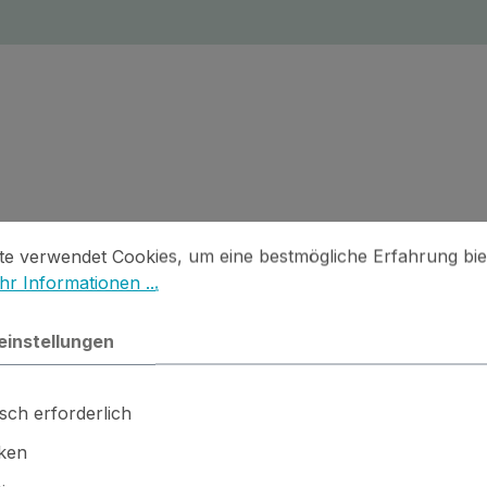
stellungen
 verwendet Cookies, um eine bestmögliche Erfahrung biet
te verwendet Cookies, um eine bestmögliche Erfahrung bie
pffolie
r Informationen ...
chine (separat erhältlich).
einstellungen
sch erforderlich
iken
 · ⚙️ Kleinteile / scharfe Kanten · 🚫🍴 Nicht essbar