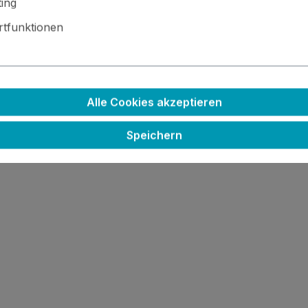
ing
tfunktionen
Alle Cookies akzeptieren
 entweder zwingend brauchst oder sinnvollerweise zusamm
Speichern