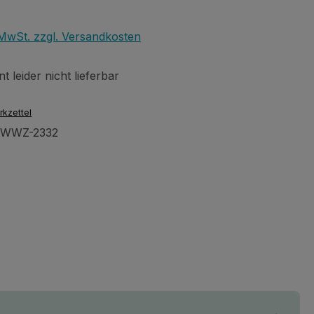
eis:
€
. MwSt. zzgl. Versandkosten
 leider nicht lieferbar
rkzettel
AWWZ-2332