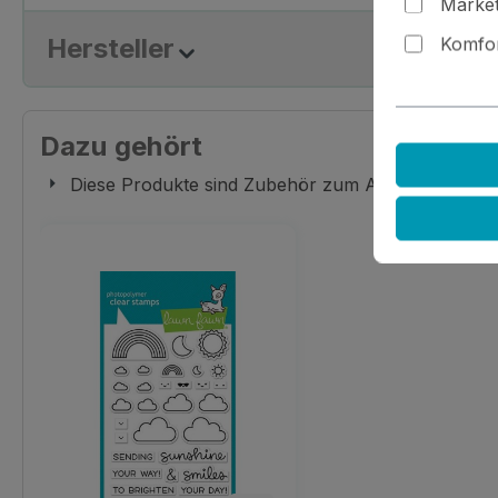
Market
Hersteller
Komfor
Dazu gehört
Diese Produkte sind Zubehör zum Artikel, das Du
Produktgalerie überspringen