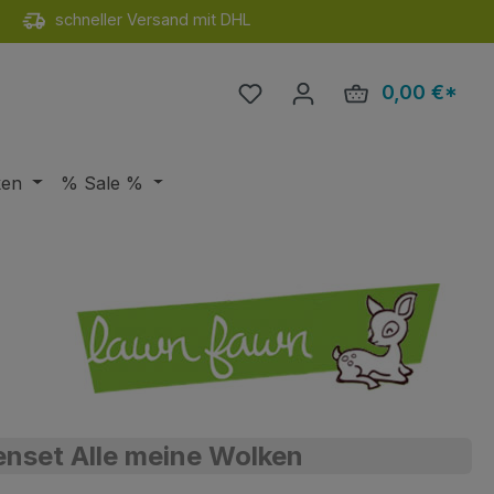
schneller Versand mit DHL
Du hast 0 Produkte auf de
0,00 €*
Ware
ken
% Sale %
nset Alle meine Wolken