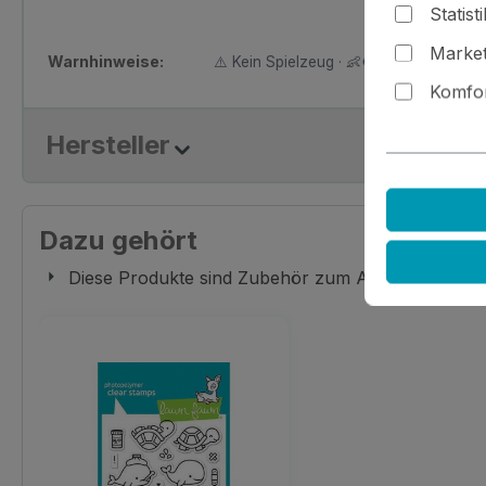
Statist
Market
Warnhinweise:
⚠️ Kein Spielzeug · 👶🚫 Nicht für Kinder
Komfor
Hersteller
Dazu gehört
Diese Produkte sind Zubehör zum Artikel, das Du
Produktgalerie überspringen