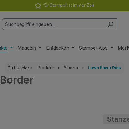
für Stempel ist immer Zeit
ukte
Magazin
Entdecken
Stempel-Abo
Mar
Produkte
Stanzen
Lawn Fawn Dies
Du bist hier
 Border
Stanze