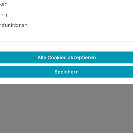
iken
ing
 · ⚙️ Kleinteile / scharfe Kanten · 🚫🍴 Nicht essbar
tfunktionen
Alle Cookies akzeptieren
Speichern
 entweder zwingend brauchst oder sinnvollerweise zusamm