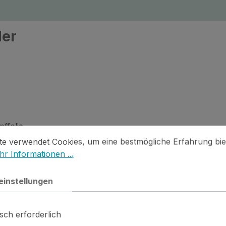
der
pffolie
stellungen
 verwendet Cookies, um eine bestmögliche Erfahrung biet
te verwendet Cookies, um eine bestmögliche Erfahrung bie
chine (separat erhältlich).
r Informationen ...
einstellungen
Trauer
sch erforderlich