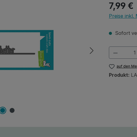
Regulärer Pr
7,99 €
Preise inkl
Sofort ver
Produkt
auf den Me
Produkt:
LA