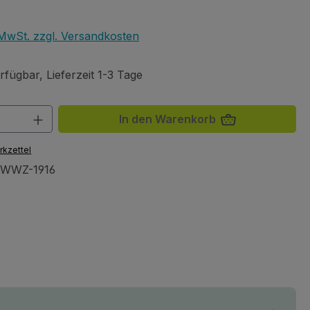
eis:
. MwSt. zzgl. Versandkosten
fügbar, Lieferzeit 1-3 Tage
 Anzahl: Gib den gewünschten Wert ein 
In den Warenkorb
rkzettel
WWZ-1916