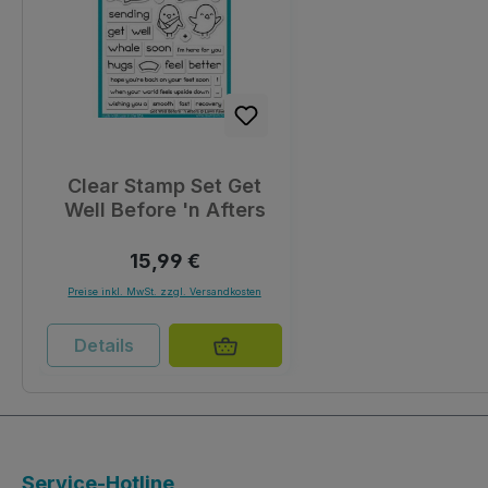
Clear Stamp Set Get
Well Before 'n Afters
Regulärer Preis:
15,99 €
Preise inkl. MwSt. zzgl. Versandkosten
Details
Service-Hotline