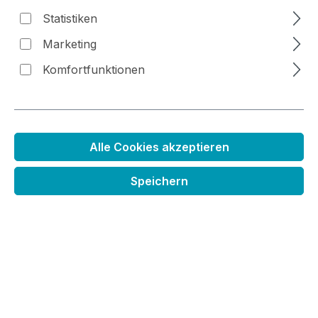
Statistiken
Bildergalerie überspringen
Marketing
Komfortfunktionen
Alle Cookies akzeptieren
Speichern
Regulärer Preis:
9,99 €
Preise inkl. MwSt. zzgl. Versandkosten