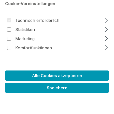
Cookie-Voreinstellungen
Bildergalerie überspringen
Technisch erforderlich
Statistiken
Marketing
Komfortfunktionen
Alle Cookies akzeptieren
Speichern
Stanzneset Herzschachtel
Regulärer Preis:
32,99 €