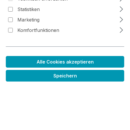
Statistiken
Bildergalerie überspringen
Marketing
Komfortfunktionen
Alle Cookies akzeptieren
Speichern
Stanze Hello
Regulärer Preis:
7,99 €