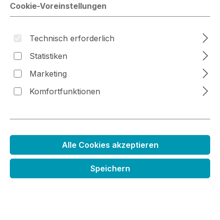
Cookie-Voreinstellungen
Bildergalerie überspringen
Technisch erforderlich
Statistiken
Marketing
Komfortfunktionen
Alle Cookies akzeptieren
Speichern
Stanzenset Kreise und Stern
Regulärer Preis:
6,99 €