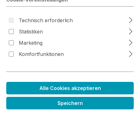
Bildergalerie überspringen
Technisch erforderlich
Statistiken
Marketing
Komfortfunktionen
Alle Cookies akzeptieren
Speichern
Stanzenset Toaster
Regulärer Preis:
13,49 €