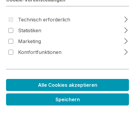
Bildergalerie überspringen
Technisch erforderlich
Statistiken
Marketing
Komfortfunktionen
Alle Cookies akzeptieren
Speichern
Stanzenset Seepferdchen
Regulärer Preis:
6,99 €