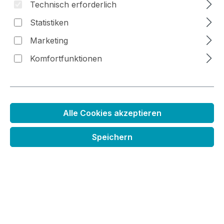
Technisch erforderlich
Statistiken
Bildergalerie überspringen
Marketing
Komfortfunktionen
Alle Cookies akzeptieren
Speichern
Stanenzset Kreisrahmen
Regulärer Preis:
17,99 €