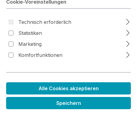
Cookie-Voreinstellungen
Bildergalerie überspringen
Technisch erforderlich
Statistiken
Marketing
Komfortfunktionen
Alle Cookies akzeptieren
Speichern
Stanzenset Yeti oder nicht
Regulärer Preis:
18,99 €