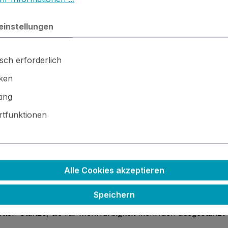
einstellungen
sch erforderlich
iken
ing
tfunktionen
pffolie
Alle Cookies akzeptieren
e und Dicke der Stanze beachten.
Speichern
letten Stanze, die für Mehrfarbigkeit mehrfach ausgestanz