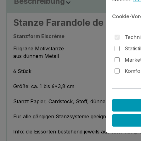
Beschreibung
Cookie-Vor
Stanze Farandole de glaces
Stanzform Eiscrème
Techni
Statist
Filigrane Motivstanze
aus dünnem Metall
Market
Komfor
6 Stück
Größe: ca. 1 bis 6*3,8 cm
Stanzt Papier, Cardstock, Stoff, dünnen Filz, Schrum
Für alle gängigen Stanzsysteme geeignet - bitte Maß
Info: die Eissorten bestehend jeweils aus einer komp