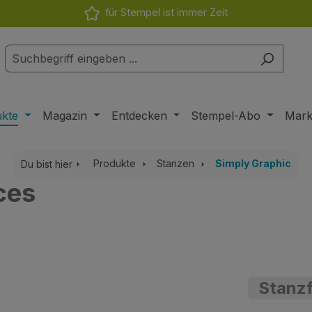
für Stempel ist immer Zeit
ukte
Magazin
Entdecken
Stempel-Abo
Mar
Produkte
Stanzen
Simply Graphic
Du bist hier
ces
Stanz