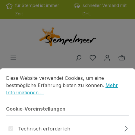
für Stempel ist immer
schneller Versand mit
Zum Hauptinhalt springen
Zeit
DHL
Du hast 0 Produ
Ware
Cookie-Voreinstellungen
Diese Website verwendet Cookies, um eine bestmögliche E
Diese Website verwendet Cookies, um eine
Produkte
Stanzen
Simply Graphic
Du bist hier
bestmögliche Erfahrung bieten zu können.
Mehr
Informationen ...
Stanze Fleurs clochettes
Cookie-Voreinstellungen
Technisch erforderlich