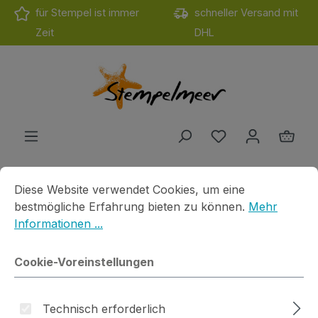
für Stempel ist immer
schneller Versand mit
Zum Hauptinhalt springen
Zeit
DHL
Du hast 0 Produ
Ware
Cookie-Voreinstellungen
Diese Website verwendet Cookies, um eine bestmögliche E
Diese Website verwendet Cookies, um eine
Produkte
Werkzeuge
Stanzmaschine 
Du bist hier
bestmögliche Erfahrung bieten zu können.
Mehr
Universal Metallic Shim
Informationen ...
Cookie-Voreinstellungen
Technisch erforderlich