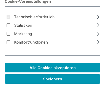
Cookie-Voreinstellungen
Technisch erforderlich
Bildergalerie überspringen
Statistiken
Marketing
Komfortfunktionen
Alle Cookies akzeptieren
Speichern
Nachfüller - Distress Archival
Regulärer Preis:
5,99 €
Inhalt:
0.014 Liter
(427,86 € / 1 Liter)
Preise inkl. MwSt. zzgl. Versandkosten