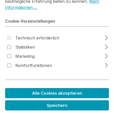
bestmögliche Erfahrung bieten zu können.
Mehr
Informationen ...
Bildergalerie überspringen
Cookie-Voreinstellungen
Technisch erforderlich
Statistiken
Marketing
Komfortfunktionen
Mini Farbkissen Set archivsicher
Regulärer Preis:
15,99 €
Alle Cookies akzeptieren
Preise inkl. MwSt. zzgl. Versandkosten
Speichern
Sofort verfügbar, Lieferzeit 1-3 Tage