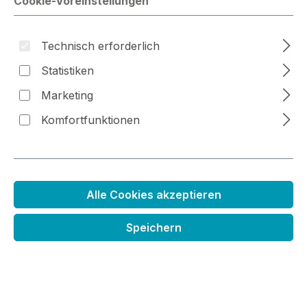
Cookie-Voreinstellungen
Technisch erforderlich
Bildergalerie überspringen
Statistiken
Marketing
Komfortfunktionen
Alle Cookies akzeptieren
Speichern
Mini Schimmerfarbkissen hellgrün
Regulärer Preis:
2,49 €
Preise inkl. MwSt. zzgl. Versandkosten