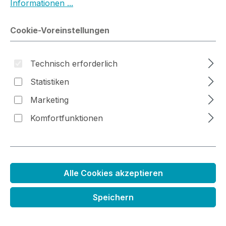
Informationen ...
Cookie-Voreinstellungen
Bildergalerie überspringen
Technisch erforderlich
Statistiken
Marketing
Komfortfunktionen
Pigment Metallic Farbkissen braun
Alle Cookies akzeptieren
Regulärer Preis:
7,99 €
Speichern
Preise inkl. MwSt. zzgl. Versandkosten