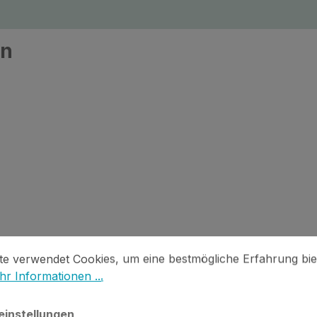
en
stellungen
 verwendet Cookies, um eine bestmögliche Erfahrung biet
te verwendet Cookies, um eine bestmögliche Erfahrung bie
r Informationen ...
einstellungen