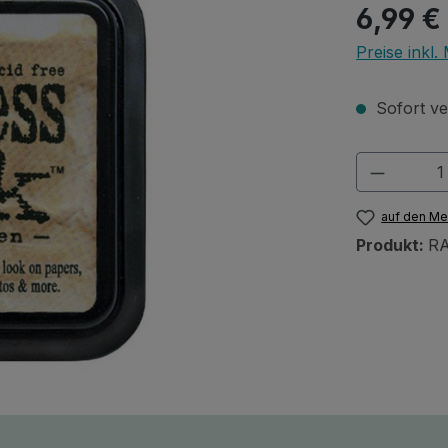
Regulärer Pr
6,99 €
Preise inkl
Sofort ver
Produkt
auf den Me
Produkt:
RA