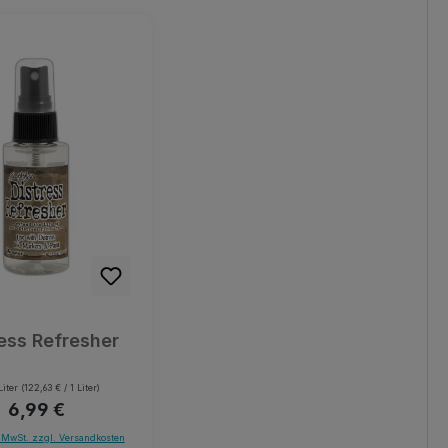
ess Refresher
Liter
(122,63 € / 1 Liter)
Regulärer Preis:
6,99 €
. MwSt. zzgl. Versandkosten