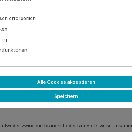
sch erforderlich
iken
ing
tfunktionen
 · ⚙️ Kleinteile / scharfe Kanten · 🚫🍴 Nicht essbar
Alle Cookies akzeptieren
Speichern
 entweder zwingend brauchst oder sinnvollerweise zusamm