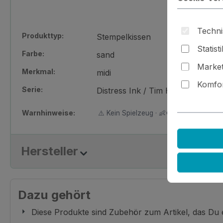
Techni
Produkttyp:
Stempelkissen
Statist
Farbe:
sand
Market
Merkmal:
midi
Komfor
Serie:
Distress Ink / Tim Holtz
Warnhinweise:
⚠️ Kein Spielzeug · 👶🚫 Nicht für Kinder
Hersteller
Dazu gehört
Diese Produkte sind Zubehör zum Artikel, das Du