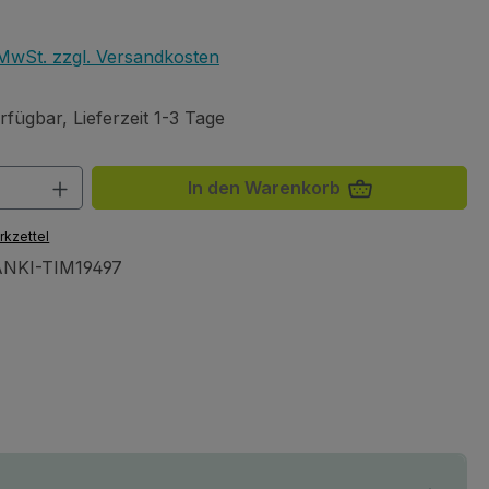
eis:
. MwSt. zzgl. Versandkosten
fügbar, Lieferzeit 1-3 Tage
 Anzahl: Gib den gewünschten Wert ein 
In den Warenkorb
rkzettel
NKI-TIM19497