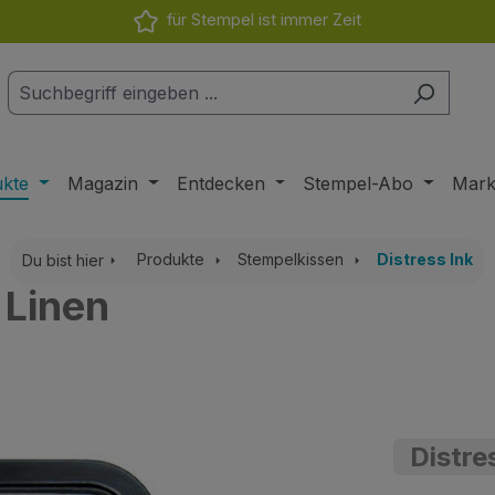
für Stempel ist immer Zeit
ukte
Magazin
Entdecken
Stempel-Abo
Mar
Produkte
Stempelkissen
Distress Ink
Du bist hier
 Linen
Distre