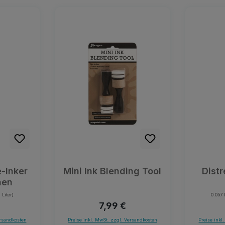
e-Inker
Mini Ink Blending Tool
Distr
nen
 Liter)
0.057 
r Preis:
Regulärer Preis:
7,99 €
ersandkosten
Preise inkl. MwSt. zzgl. Versandkosten
Preise inkl