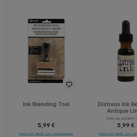
Produktgalerie überspringen
Ink Blending Tool
Distress Ink R
Antique Li
0.014 Liter
(427,86 € / 1
Regulärer Preis:
Reguläre
5,99 €
5,99 €
Preise inkl. MwSt. zzgl. Versandkosten
Preise inkl. MwSt. zzgl. V