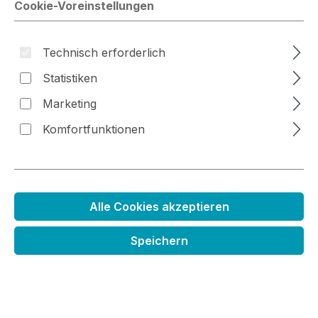
Cookie-Voreinstellungen
Bildergalerie überspringen
Technisch erforderlich
Statistiken
Marketing
Komfortfunktionen
Alle Cookies akzeptieren
Distress Stempelkissen
Speichern
Regulärer Preis:
6,99 €
Preise inkl. MwSt. zzgl. Versandkosten
Sofort verfügbar, Lieferzeit 1-3 Tage