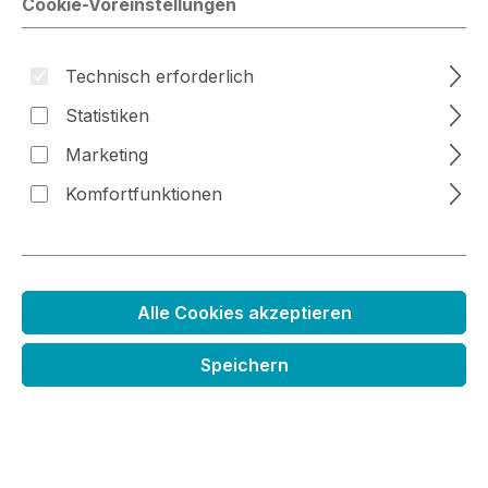
Cookie-Voreinstellungen
Technisch erforderlich
Bildergalerie überspringen
Statistiken
Marketing
Komfortfunktionen
Alle Cookies akzeptieren
Speichern
Distress Stempelkissen
Regulärer Preis:
6,99 €
Preise inkl. MwSt. zzgl. Versandkosten