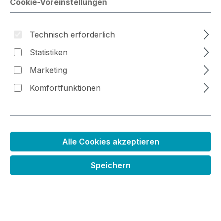
Cookie-Voreinstellungen
Technisch erforderlich
Bildergalerie überspringen
Statistiken
Marketing
Komfortfunktionen
Alle Cookies akzeptieren
Speichern
Distress Stempelkissen
Regulärer Preis:
6,99 €
Preise inkl. MwSt. zzgl. Versandkosten