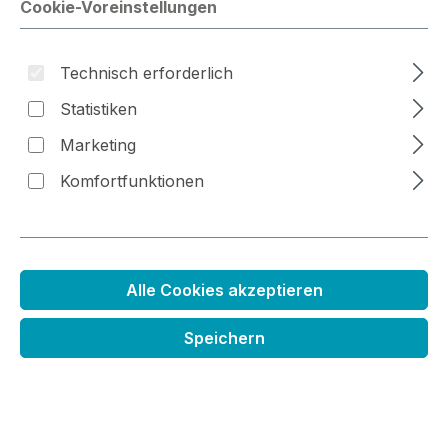
Cookie-Voreinstellungen
Bildergalerie überspringen
Technisch erforderlich
Statistiken
Marketing
Komfortfunktionen
Alle Cookies akzeptieren
Distress Stempelkissen
Speichern
Regulärer Preis:
6,99 €
Preise inkl. MwSt. zzgl. Versandkosten
im Moment leider nicht lieferbar