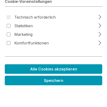
Cookie-Voreinstellungen
Bildergalerie überspringen
Technisch erforderlich
Statistiken
Marketing
Komfortfunktionen
Alle Cookies akzeptieren
Distress Stempelkissen
Speichern
Regulärer Preis:
6,99 €
Preise inkl. MwSt. zzgl. Versandkosten
Sofort verfügbar, Lieferzeit 1-3 Tage