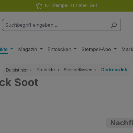
für Stempel ist immer Zeit
ukte
Magazin
Entdecken
Stempel-Abo
Mar
Produkte
Stempelkissen
Distress Ink
Du bist hier
ack Soot
Nachfü