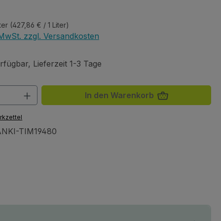
eis:
iter
(427,86 € / 1 Liter)
. MwSt. zzgl. Versandkosten
fügbar, Lieferzeit 1-3 Tage
 Anzahl: Gib den gewünschten Wert ein 
In den Warenkorb
rkzettel
NKI-TIM19480