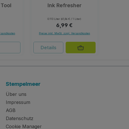
 Tool
Ink Refresher
0.113 Liter
(61,86 € / 1 Liter)
r Preis:
Regulärer Preis:
6,99 €
ersandkosten
Preise inkl. MwSt. zzgl. Versandkosten
Details
Stempelmeer
Über uns
Impressum
AGB
Datenschutz
Cookie Manager