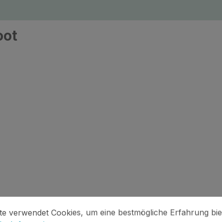
oot
stellungen
 verwendet Cookies, um eine bestmögliche Erfahrung biet
te verwendet Cookies, um eine bestmögliche Erfahrung bie