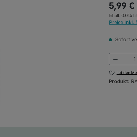
Regulärer Pr
5,99 €
Inhalt:
0.014 L
Preise inkl
Sofort ver
Produkt
auf den Me
Produkt:
RA