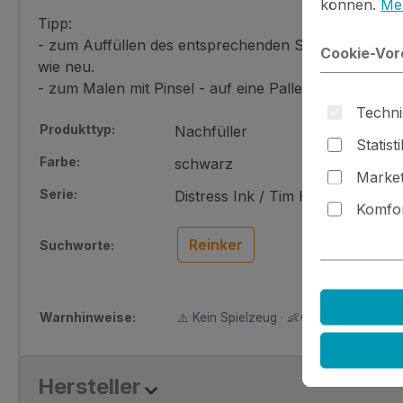
können.
Meh
Tipp:
- zum Auffüllen des entsprechenden Stempelkissens 
Cookie-Vor
wie neu.
- zum Malen mit Pinsel - auf eine Pallette (Unterta
Techni
Produkttyp:
Nachfüller
Statist
Farbe:
schwarz
Market
Serie:
Distress Ink / Tim Holtz
Komfor
Reinker
Suchworte:
Warnhinweise:
⚠️ Kein Spielzeug · 👶🚫 Nicht für Kinder
Hersteller