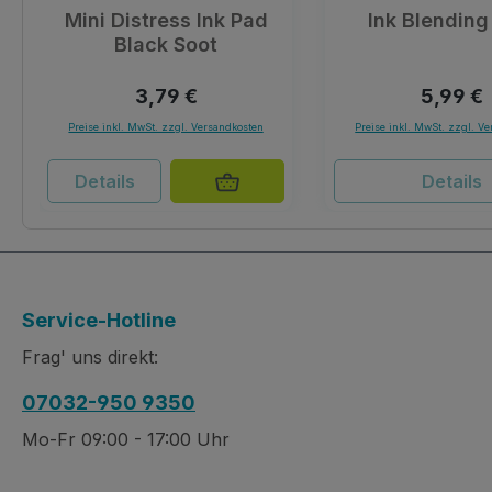
Mini Distress Ink Pad
Ink Blending
Black Soot
Regulärer Preis:
Reguläre
3,79 €
5,99 €
Preise inkl. MwSt. zzgl. Versandkosten
Preise inkl. MwSt. zzgl. V
Details
Details
Service-Hotline
Frag' uns direkt:
07032-950 9350
Mo-Fr 09:00 - 17:00 Uhr