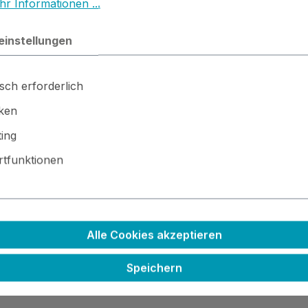
r Informationen ...
wenige Tropfen gleichmässig auf dem Kissen verteilen und
einstellungen
sse) und mit etwas Wasser verdünnen, auch nach dem trock
sch erforderlich
iken
ing
tfunktionen
Alle Cookies akzeptieren
 · ⚙️ Kleinteile / scharfe Kanten · 🚫🍴 Nicht essbar
Speichern