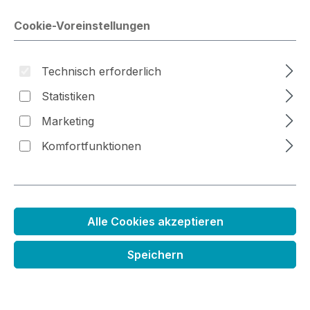
Cookie-Voreinstellungen
Bildergalerie überspringen
Technisch erforderlich
Statistiken
Marketing
Komfortfunktionen
Alle Cookies akzeptieren
Nachfüller Distress Ink
Speichern
Stempelkissen
Regulärer Preis:
5,99 €