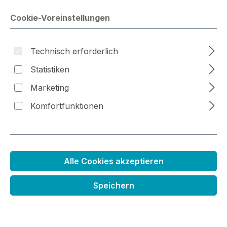
Cookie-Voreinstellungen
Bildergalerie überspringen
Technisch erforderlich
Statistiken
Marketing
Komfortfunktionen
Alle Cookies akzeptieren
Nachfüller Distress Ink
Speichern
Stempelkissen
Regulärer Preis:
5,99 €