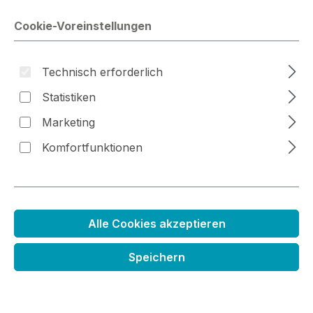
Cookie-Voreinstellungen
Bildergalerie überspringen
Technisch erforderlich
Statistiken
Marketing
Komfortfunktionen
Alle Cookies akzeptieren
Nachfüller Distress Ink
Speichern
Stempelkissen
Regulärer Preis:
5,99 €