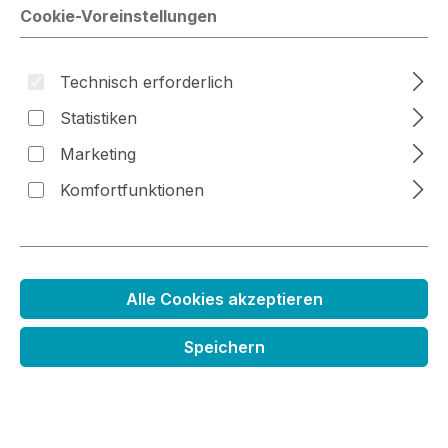
Cookie-Voreinstellungen
Technisch erforderlich
Bildergalerie überspringen
Statistiken
Marketing
Komfortfunktionen
Alle Cookies akzeptieren
Mini Stempelkissen
Speichern
Regulärer Preis:
3,79 €
Preise inkl. MwSt. zzgl. Versandkosten