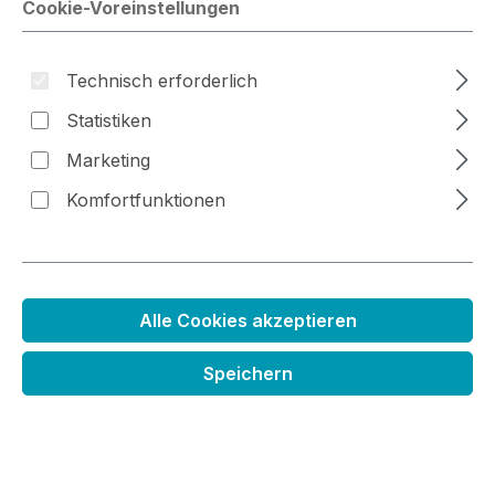
Cookie-Voreinstellungen
Technisch erforderlich
Bildergalerie überspringen
Statistiken
Marketing
Komfortfunktionen
Alle Cookies akzeptieren
Speichern
Mini Stempelkissen
Regulärer Preis:
3,79 €
Preise inkl. MwSt. zzgl. Versandkosten