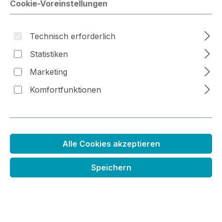
Cookie-Voreinstellungen
Technisch erforderlich
Bildergalerie überspringen
Statistiken
Marketing
Komfortfunktionen
Alle Cookies akzeptieren
Speichern
Mini Stempelkissen
Regulärer Preis:
3,79 €
Preise inkl. MwSt. zzgl. Versandkosten