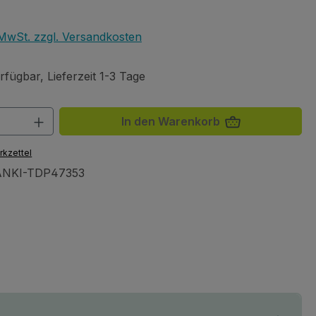
eis:
. MwSt. zzgl. Versandkosten
fügbar, Lieferzeit 1-3 Tage
 Anzahl: Gib den gewünschten Wert ein 
In den Warenkorb
rkzettel
NKI-TDP47353