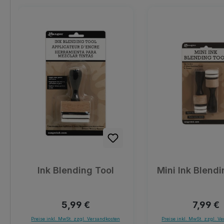
Produktgalerie überspringen
Ink Blending Tool
Mini Ink Blendi
Regulärer Preis:
Regulär
5,99 €
7,99 €
Preise inkl. MwSt. zzgl. Versandkosten
Preise inkl. MwSt. zzgl. V