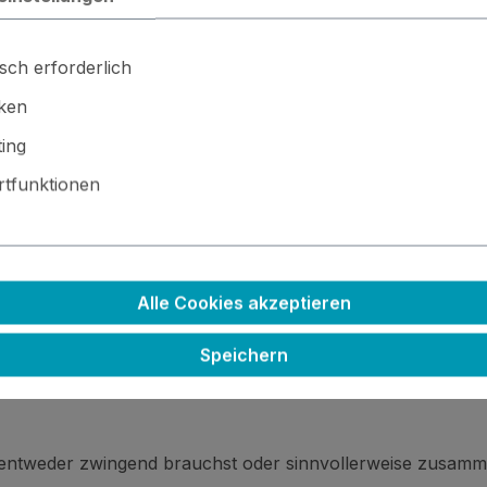
sch erforderlich
iken
ing
tfunktionen
 · ⚙️ Kleinteile / scharfe Kanten · 🚫🍴 Nicht essbar
Alle Cookies akzeptieren
Speichern
 entweder zwingend brauchst oder sinnvollerweise zusamm