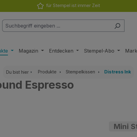
für Stempel ist immer Zeit
ukte
Magazin
Entdecken
Stempel-Abo
Mar
Produkte
Stempelkissen
Distress Ink
Du bist hier
round Espresso
Mini S