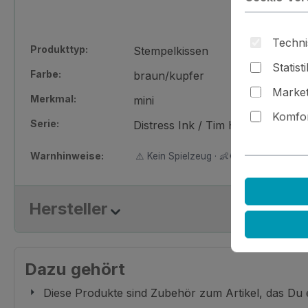
Techni
Produkttyp:
Stempelkissen
Statist
Farbe:
braun/kupfer
Market
Merkmal:
mini
Komfor
Serie:
Distress Ink / Tim Holtz
Warnhinweise:
⚠️ Kein Spielzeug · 👶🚫 Nicht für Kinder
Hersteller
Dazu gehört
Diese Produkte sind Zubehör zum Artikel, das Du