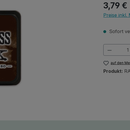
Regulärer Pr
3,79 €
Preise inkl
Sofort ver
Produkt
auf den Me
Produkt:
RA