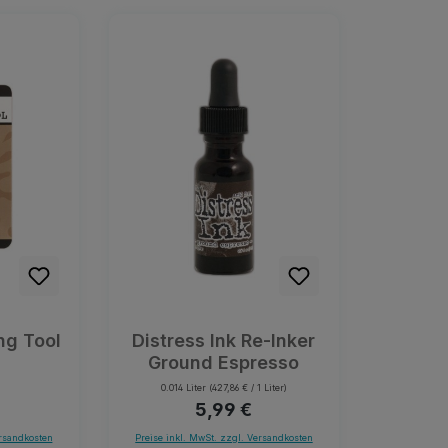
ng Tool
Distress Ink Re-Inker
Ground Espresso
0.014 Liter
(427,86 € / 1 Liter)
er Preis:
Regulärer Preis:
5,99 €
ersandkosten
Preise inkl. MwSt. zzgl. Versandkosten