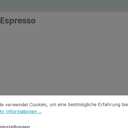
 Espresso
stellungen
 verwendet Cookies, um eine bestmögliche Erfahrung biet
te verwendet Cookies, um eine bestmögliche Erfahrung bie
r Informationen ...
einstellungen