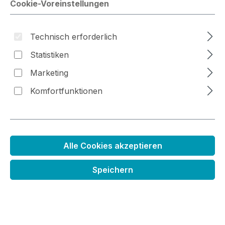
Cookie-Voreinstellungen
Technisch erforderlich
Bildergalerie überspringen
Statistiken
Marketing
Komfortfunktionen
Alle Cookies akzeptieren
Speichern
Mini Stempelkissen
Regulärer Preis:
3,79 €
Preise inkl. MwSt. zzgl. Versandkosten