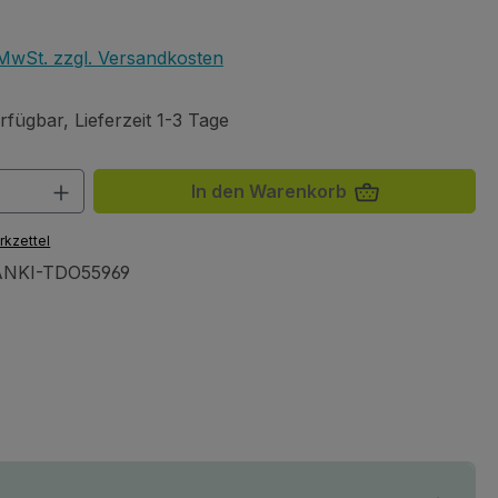
eis:
. MwSt. zzgl. Versandkosten
fügbar, Lieferzeit 1-3 Tage
 Anzahl: Gib den gewünschten Wert ein 
In den Warenkorb
rkzettel
NKI-TDO55969