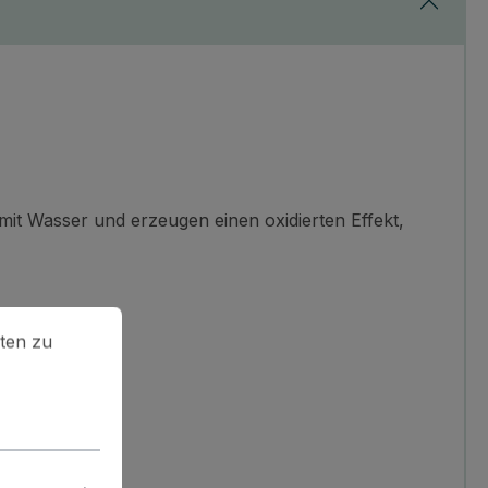
mit Wasser und erzeugen einen oxidierten Effekt,
en zu können.
Mehr Informationen ...
ten zu
ier.