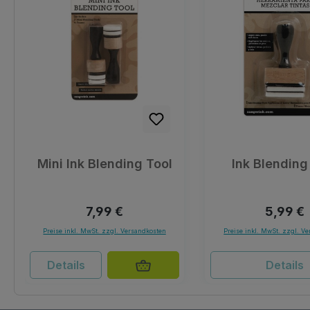
Mini Ink Blending Tool
Ink Blending
Regulärer Preis:
Reguläre
7,99 €
5,99 €
Preise inkl. MwSt. zzgl. Versandkosten
Preise inkl. MwSt. zzgl. V
Details
Details