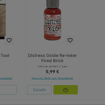
 Tool
Distress Oxide Re-Inker
Fired Brick
0.014 Liter
(427,86 € / 1 Liter)
r Preis:
Regulärer Preis:
5,99 €
ersandkosten
Preise inkl. MwSt. zzgl. Versandkosten
Details