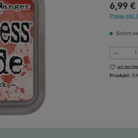
Regulärer Pr
6,99 €
Preise inkl
Sofort ver
Produkt
auf den Me
Produkt:
RA