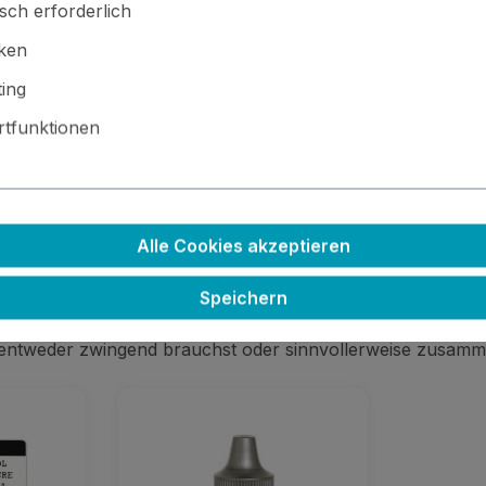
sch erforderlich
iken
ing
tfunktionen
 · ⚙️ Kleinteile / scharfe Kanten · 🚫🍴 Nicht essbar
Alle Cookies akzeptieren
Speichern
 entweder zwingend brauchst oder sinnvollerweise zusamm