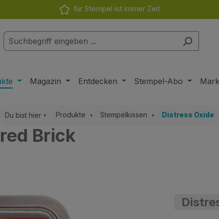
für Stempel ist immer Zeit
ukte
Magazin
Entdecken
Stempel-Abo
Mar
Produkte
Stempelkissen
Distress Oxide
Du bist hier
ired Brick
Distre