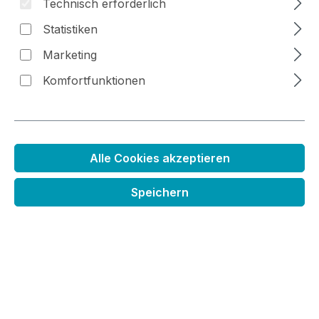
Technisch erforderlich
Statistiken
Marketing
Bildergalerie überspringen
Komfortfunktionen
Alle Cookies akzeptieren
Speichern
Distress Oxide Stempelkissen
Regulärer Preis:
6,99 €
Preise inkl. MwSt. zzgl. Versandkosten