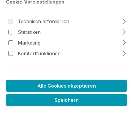
Cookie-Voreinstellungen
Technisch erforderlich
Bildergalerie überspringen
Statistiken
Marketing
Komfortfunktionen
Alle Cookies akzeptieren
Speichern
Distress Oxide Stempelkissen
Regulärer Preis:
6,99 €
Preise inkl. MwSt. zzgl. Versandkosten