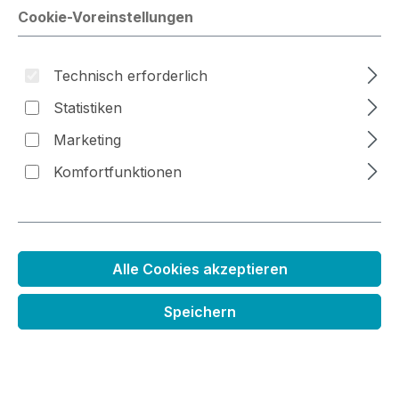
Cookie-Voreinstellungen
Technisch erforderlich
Bildergalerie überspringen
Statistiken
Marketing
Komfortfunktionen
Alle Cookies akzeptieren
Nachfüller Distress Oxide
Speichern
Stempelkissen
Regulärer Preis:
5,99 €