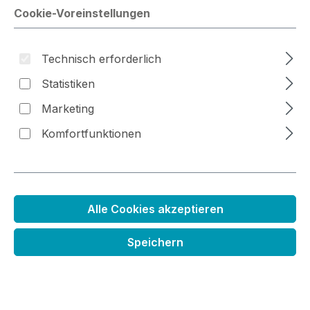
Cookie-Voreinstellungen
Technisch erforderlich
Bildergalerie überspringen
Statistiken
Marketing
Komfortfunktionen
Alle Cookies akzeptieren
Nachfüller Distress Oxide
Speichern
Stempelkissen
Regulärer Preis:
5,99 €