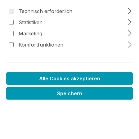
Technisch erforderlich
Statistiken
Bildergalerie überspringen
Marketing
Komfortfunktionen
Alle Cookies akzeptieren
Speichern
Mini Stempelkissen
Regulärer Preis:
3,99 €
Preise inkl. MwSt. zzgl. Versandkosten