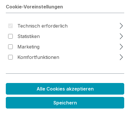
Cookie-Voreinstellungen
Technisch erforderlich
Bildergalerie überspringen
Statistiken
Marketing
Komfortfunktionen
Alle Cookies akzeptieren
Farbkissen für MixedMedia grau
Speichern
Regulärer Preis:
7,99 €
Preise inkl. MwSt. zzgl. Versandkosten