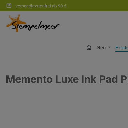
versandkostenfrei ab 90 €
m Hauptinhalt springen
Zur Suche springen
Zur Hauptnavigation springen
Neu
Prod
Memento Luxe Ink Pad P
Bildergalerie überspringen