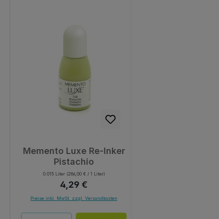
Memento Luxe Re-Inker
Pistachio
0.015 Liter
(286,00 € / 1 Liter)
Regulärer Preis:
4,29 €
Preise inkl. MwSt. zzgl. Versandkosten