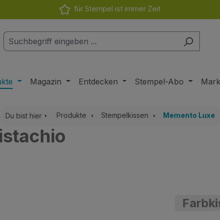
für Stempel ist immer Zeit
ukte
Magazin
Entdecken
Stempel-Abo
Mar
Produkte
Stempelkissen
Memento Luxe
Du bist hier
istachio
Farbki