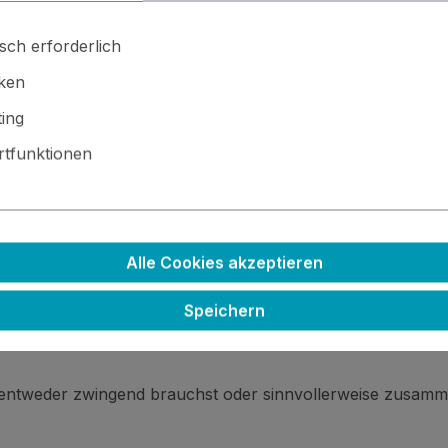
sch erforderlich
iken
ing
tfunktionen
 · ⚙️ Kleinteile / scharfe Kanten · 🚫🍴 Nicht essbar
Alle Cookies akzeptieren
Speichern
 entweder zwingend brauchst oder sinnvollerweise zusamm