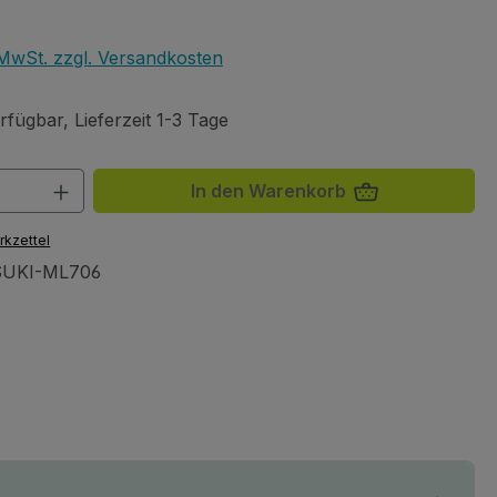
eis:
. MwSt. zzgl. Versandkosten
fügbar, Lieferzeit 1-3 Tage
 Anzahl: Gib den gewünschten Wert ein 
In den Warenkorb
rkzettel
SUKI-ML706