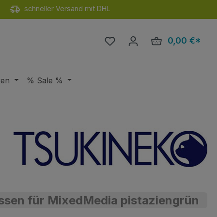
schneller Versand mit DHL
Du hast 0 Produkte auf de
0,00 €*
Ware
ken
% Sale %
ssen für MixedMedia pistaziengrün