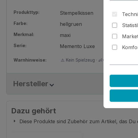
Produkttyp:
Stempelkissen
Techni
Farbe:
hellgruen
Statist
Merkmal:
maxi
Market
Serie:
Memento Luxe
Komfor
Warnhinweise:
⚠️ Kein Spielzeug · 👶🚫 Nicht für Kinder
Hersteller
Dazu gehört
Diese Produkte sind Zubehör zum Artikel, das Du
Produktgalerie überspringen