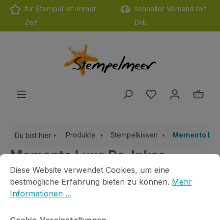
für Stempel ist immer
schneller Versand mit
Zum Hauptinhalt springen
Zeit
DHL
Du hast 0 Produ
Ware
Produkte
Stempelkissen
Memento Lu
Du bist hier
Memento Luxe Re-Inker
Cookie-Voreinstellungen
Diese Website verwendet Cookies, um eine bestmögliche E
Diese Website verwendet Cookies, um eine
Peanut Brittle
bestmögliche Erfahrung bieten zu können.
Mehr
Informationen ...