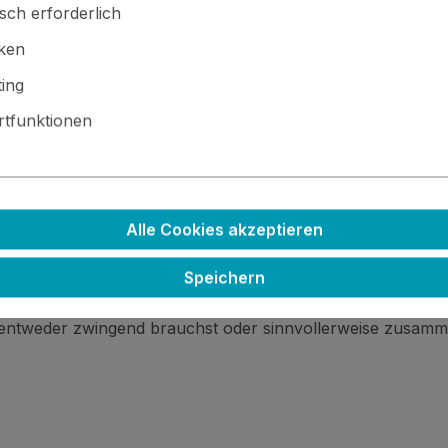
sch erforderlich
iken
ing
tfunktionen
 · ⚙️ Kleinteile / scharfe Kanten · 🚫🍴 Nicht essbar
Alle Cookies akzeptieren
Speichern
 entweder zwingend brauchst oder sinnvollerweise zusamm