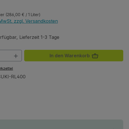
eis:
ter
(286,00 € / 1 Liter)
. MwSt. zzgl. Versandkosten
fügbar, Lieferzeit 1-3 Tage
 Anzahl: Gib den gewünschten Wert ein 
In den Warenkorb
rkzettel
UKI-RL400