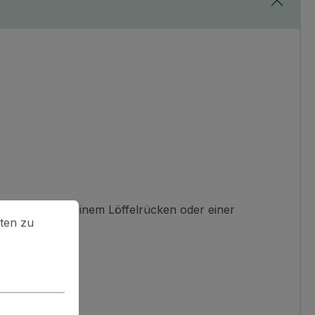
en zu können.
Mehr Informationen ...
ie Tinte mit einem Löffelrücken oder einer
ten zu