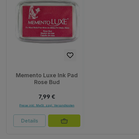
Memento Luxe Ink Pad
Rose Bud
Regulärer Preis:
7,99 €
Preise inkl. MwSt. zzgl. Versandkosten
Details