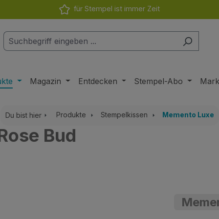
für Stempel ist immer Zeit
ukte
Magazin
Entdecken
Stempel-Abo
Mar
Produkte
Stempelkissen
Memento Luxe
Du bist hier
 Rose Bud
Memen