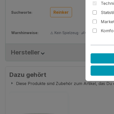
Techni
Reinker
Statist
Suchworte:
Market
Komfor
Warnhinweise:
⚠️ Kein Spielzeug · 👶🚫 Nicht für Kinder
Hersteller
Dazu gehört
Diese Produkte sind Zubehör zum Artikel, das Du
Produktgalerie überspringen