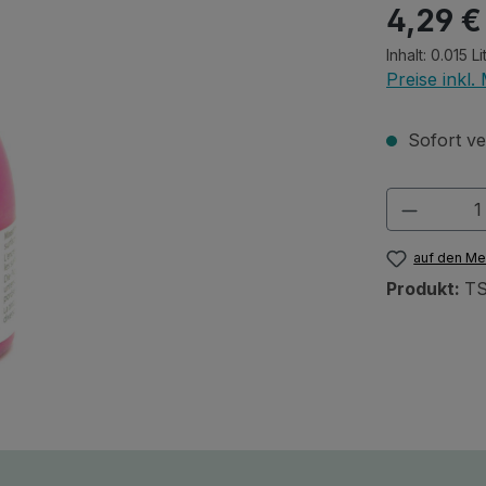
Regulärer Pr
4,29 €
Inhalt:
0.015 Li
Preise inkl
Sofort ver
Produkt
auf den Me
Produkt:
TS