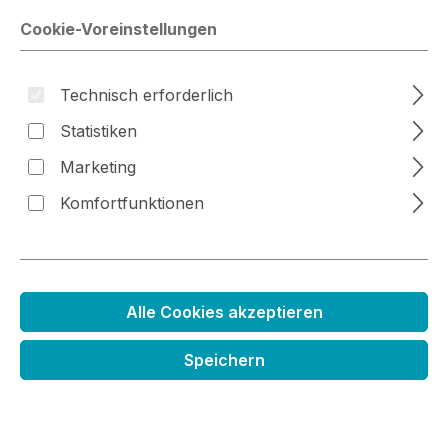
Cookie-Voreinstellungen
Bildergalerie überspringen
Technisch erforderlich
Statistiken
Marketing
Komfortfunktionen
Tuschekissen schnelltrocknend gelb
Alle Cookies akzeptieren
Regulärer Preis:
2,99 €
Speichern
Preise inkl. MwSt. zzgl. Versandkosten
Sofort verfügbar, Lieferzeit 1-3 Tage