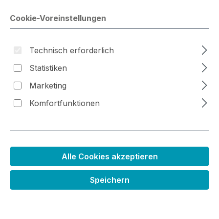
Cookie-Voreinstellungen
Bildergalerie überspringen
Technisch erforderlich
Statistiken
Marketing
Komfortfunktionen
Alle Cookies akzeptieren
Tuschekissen schnelltrocknend lila
Speichern
Regulärer Preis:
2,99 €
Preise inkl. MwSt. zzgl. Versandkosten