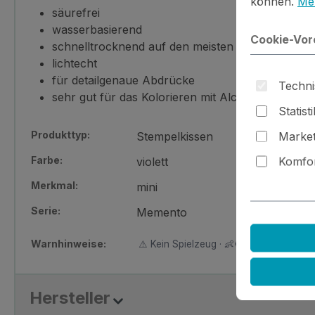
können.
Meh
säurefrei
wasserbasierend
Cookie-Vor
schnelltrocknend auf den meisten Oberflächen
lichtecht
für detailgenaue Abdrücke
Techni
sehr gut für das Kolorieren mit Alcoholmarkern 
Statist
Produkttyp:
Stempelkissen
Market
Farbe:
violett
Komfor
Merkmal:
mini
Serie:
Memento
Warnhinweise:
⚠️ Kein Spielzeug · 👶🚫 Nicht für Kinder
Hersteller