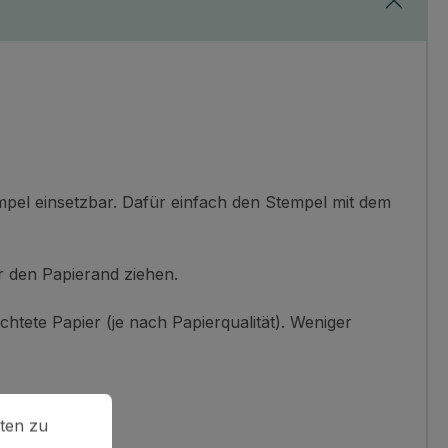
mpel einsetzbar. Dafür einfach den Stempel mit dem
 den Papierand ziehen.
chtete Papier (je nach Papierqualität). Weniger
en zu können.
Mehr Informationen ...
ten zu