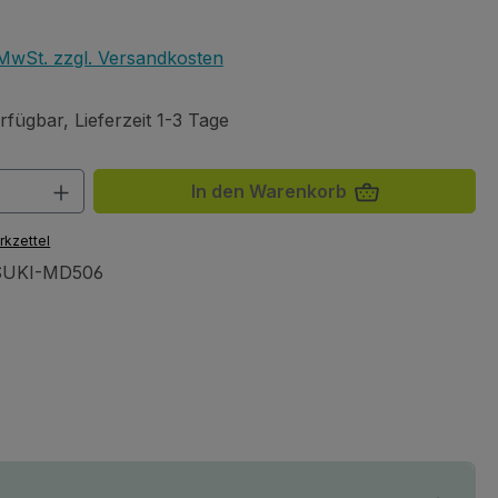
eis:
. MwSt. zzgl. Versandkosten
fügbar, Lieferzeit 1-3 Tage
 Anzahl: Gib den gewünschten Wert ein 
In den Warenkorb
rkzettel
SUKI-MD506