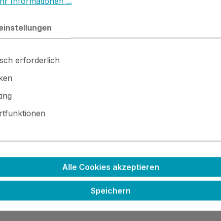
r Informationen ...
einstellungen
sch erforderlich
geeignet
iken
ing
tfunktionen
Alle Cookies akzeptieren
 · ⚙️ Kleinteile / scharfe Kanten · 🚫🍴 Nicht essbar
Speichern