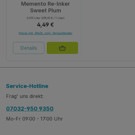
Memento Re-Inker
Sweet Plum
0.015 Liter
(299,33 € / 1 Liter)
Regulärer Preis:
4,49 €
Preise inkl. MwSt. zzgl. Versandkosten
Details
Service-Hotline
Frag' uns direkt:
07032-950 9350
Mo-Fr 09:00 - 17:00 Uhr