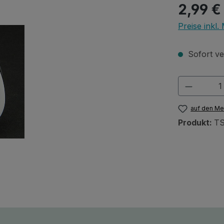
Regulärer Pr
2,99 €
Preise inkl
Sofort ver
Produkt
auf den Me
Produkt:
T