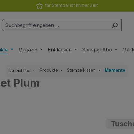
für Stempel ist immer Zeit
ukte
Magazin
Entdecken
Stempel-Abo
Mar
Produkte
Stempelkissen
Memento
Du bist hier
et Plum
Tusche