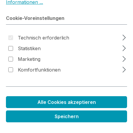
Informationen ...
Bildergalerie überspringen
Cookie-Voreinstellungen
Technisch erforderlich
Statistiken
Marketing
Komfortfunktionen
StazOn Nachfüller Schwarz
Alle Cookies akzeptieren
Regulärer Preis:
5,99 €
Inhalt:
0.015 Liter
(399,33 € / 1 Liter)
Speichern
Preise inkl. MwSt. zzgl. Versandkosten